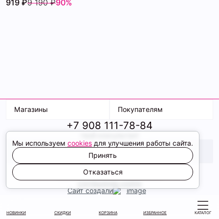
919 ₽
9 190 ₽
90%
Магазины
Покупателям
+7 908 111-78-84
К. Маркса, 18
Доставка
твой консультант
Ленина, 15
Условия оплаты
Мы используем
cookies
для улучшения работы сайта.
ТК Терминал
Обмен и возврат
ТРК Континент
Подарочные карты
Принять
Образы
2026 © ShopDaAnna
Отказаться
Политика конфиденциальности
Соглашение cookie
Сайт создали
НОВИНКИ
СКИДКИ
КОРЗИНА
ИЗБРАННОЕ
КАТАЛОГ