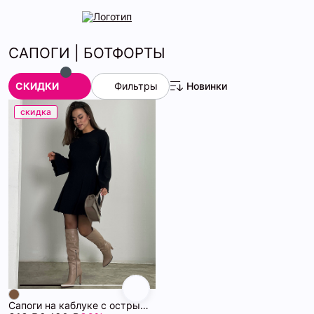
САПОГИ | БОТФОРТЫ
СКИДКИ
Фильтры
Новинки
скидка
Сапоги на каблуке с острым носом, утепленные флисом 72448058\953