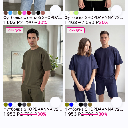
Футболка с сеткой SHOPDAANNA 72459678\10
Футболка SHOPDAANNA 72459008\805
1 603 ₽
2 290 ₽
30%
1 463 ₽
2 090 ₽
30%
скидка
скидка
Футболка SHOPDAANNA 72458896\709
Футболка SHOPDAANNA 72458896\63
1 953 ₽
2 790 ₽
30%
1 953 ₽
2 790 ₽
30%