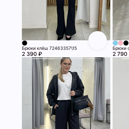
Брюки клёш 72463357\15
Брюки 
2 390 ₽
2 790