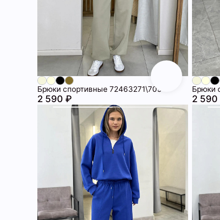
Брюки спортивные 72463271\709
Брюки 
2 590 ₽
2 590