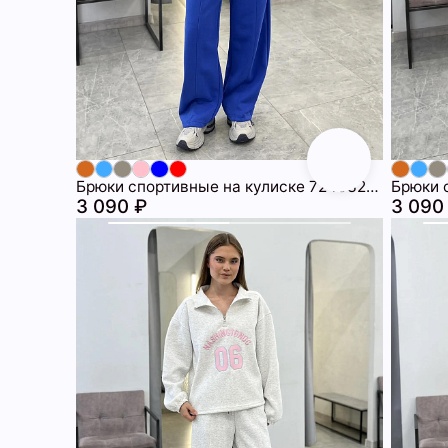
Брюки спортивные на кулиске 72463209\63
3 090 ₽
3 090