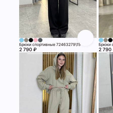
Брюки спортивные 72463279\15
Брюки 
2 790 ₽
2 790