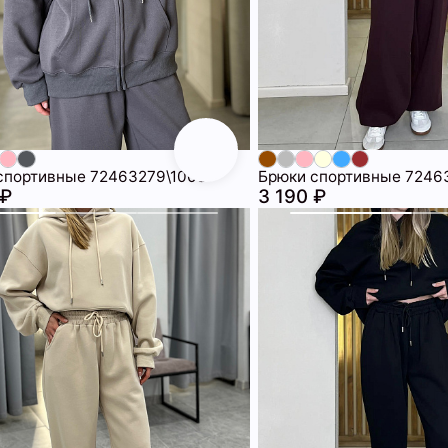
спортивные 72463279\1008
Брюки спортивные 7246
 ₽
3 190 ₽