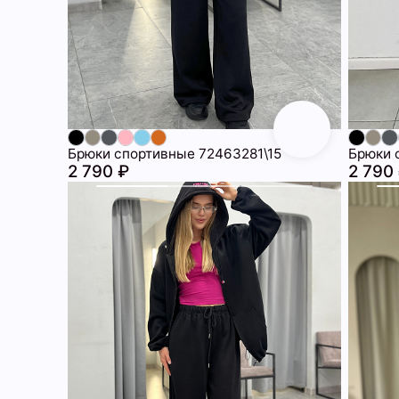
Брюки спортивные 72463281\15
Брюки 
2 790 ₽
2 790