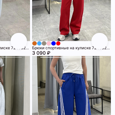
Брюки спортивные на кулиске 72463209\20
Брюки спортивные на кулиске 72463209\17
3 090 ₽