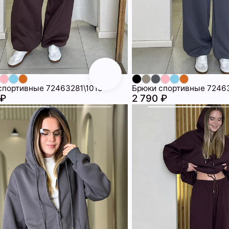
спортивные 72463281\1013
Брюки спортивные 7246
 ₽
2 790 ₽