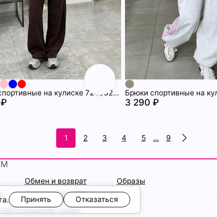
Брюки спортивные на кулиске 72463209\1013
 ₽
3 290 ₽
1
2
3
4
5
...
9
ЯМ
Обмен и возврат
Образы
ы
Подарочные карты
та.
Принять
Отказаться
сти
Соглашение cookie