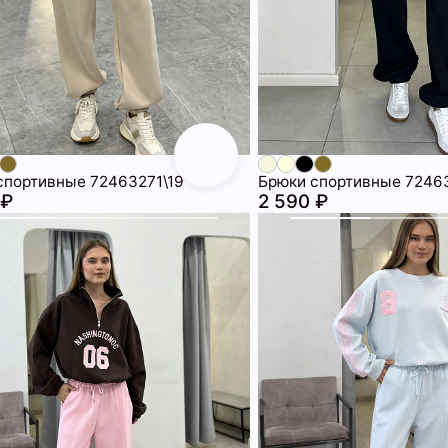
спортивные 72463271\19
Брюки спортивные 72463
 ₽
2 590 ₽