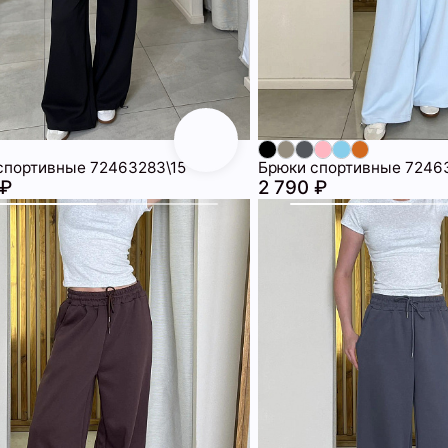
спортивные 72463283\15
Брюки спортивные 7246
 ₽
2 790 ₽