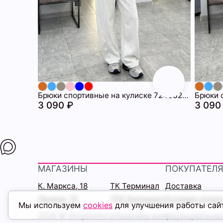
Брюки спортивные на кулиске 72463209\1225
3 090 ₽
3 090
МАГАЗИНЫ
ПОКУПАТЕЛ
К. Маркса, 18
ТК Терминал
Доставка
Ленина, 15
ТРК Континент
Условия оплат
Мы используем
cookies
для улучшения работы сай
2026 © ShopDaAnna
Политика конфиденциально