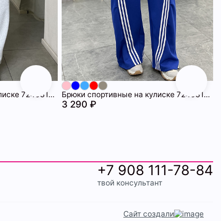
Брюки спортивные на кулиске 72463172\1225
Брюки спортивные на кулиске 72463171\63
3 290 ₽
+7 908 111-78-84
твой консультант
Сайт создали