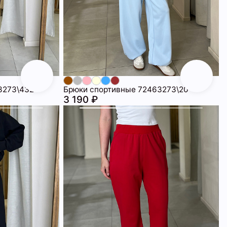
3273\432
Брюки спортивные 72463273\20
3 190 ₽