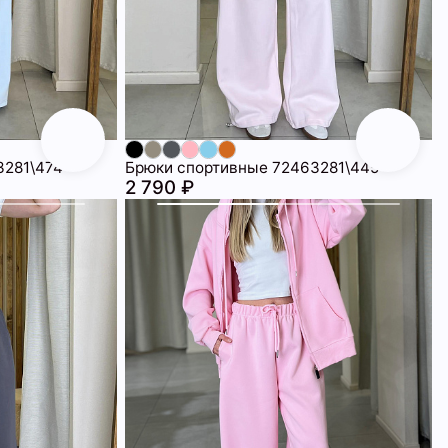
3281\474
Брюки спортивные 72463281\445
2 790 ₽