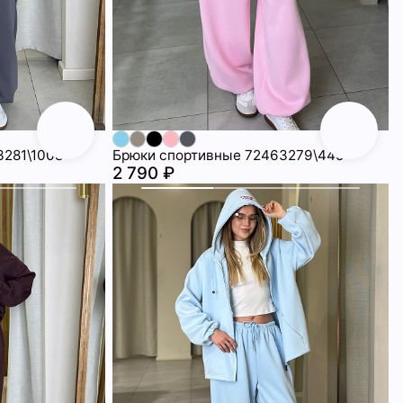
3281\1008
Брюки спортивные 72463279\445
2 790 ₽