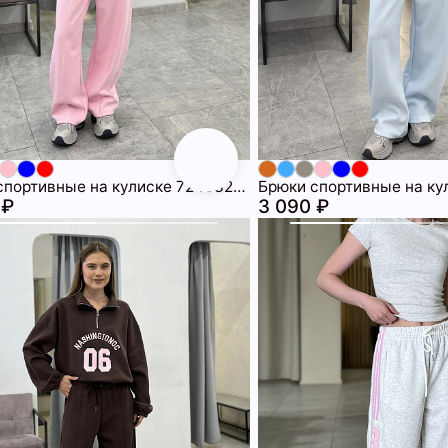
Брюки спортивные на кулиске 72463209\447
 ₽
3 090 ₽