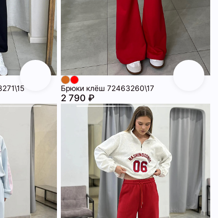
271\15
Брюки клёш 72463260\17
2 790 ₽