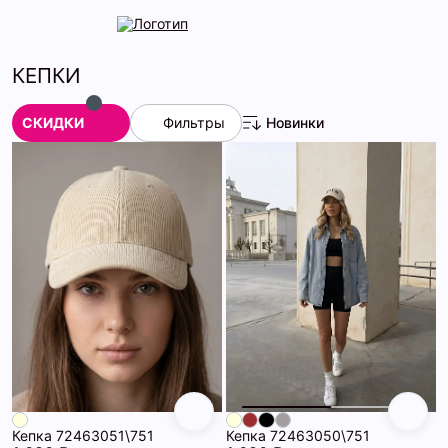
КЕПКИ
СКИДКИ
Фильтры
Новинки
Кепка 72463051\751
Кепка 72463050\751