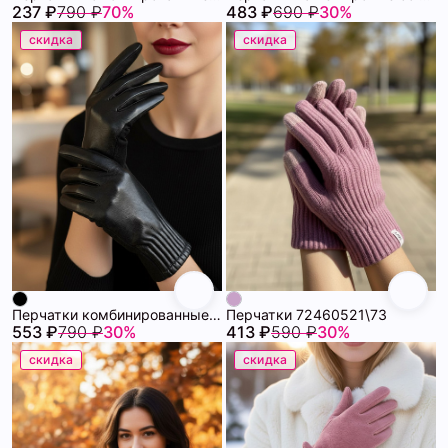
237 ₽
790 ₽
70%
483 ₽
690 ₽
30%
скидка
скидка
Перчатки комбинированные утепленные 72460522\15
Перчатки 72460521\73
553 ₽
790 ₽
30%
413 ₽
590 ₽
30%
скидка
скидка