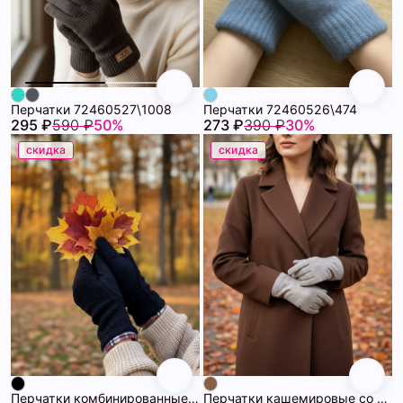
Перчатки 72460527\1008
Перчатки 72460526\474
295 ₽
590 ₽
50%
273 ₽
390 ₽
30%
скидка
скидка
Перчатки комбинированные утепленные 72460525\15
Перчатки кашемировые со стразами 72460523\1017