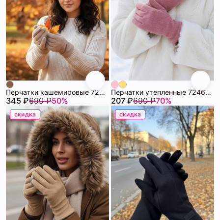
Перчатки кашемировые 72460520\1017
Перчатки утепленные 72460518\447
345 ₽
690 ₽
50%
207 ₽
690 ₽
70%
скидка
скидка