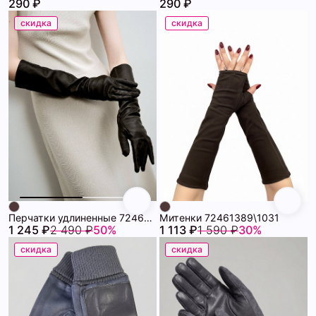
290 ₽
290 ₽
скидка
скидка
Перчатки удлиненные 72461408\1031
Митенки 72461389\1031
1 245 ₽
2 490 ₽
50%
1 113 ₽
1 590 ₽
30%
скидка
скидка