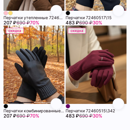
Перчатки утепленные 72460518\441
Перчатки 72460517\15
207 ₽
690 ₽
70%
483 ₽
690 ₽
30%
скидка
скидка
Перчатки комбинированные утепленные 72460516\15
Перчатки 72460515\342
207 ₽
690 ₽
70%
483 ₽
690 ₽
30%