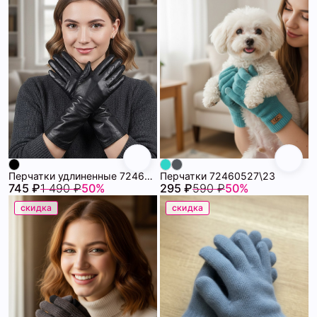
Перчатки удлиненные 72460529\15
Перчатки 72460527\23
745 ₽
1 490 ₽
50%
295 ₽
590 ₽
50%
скидка
скидка