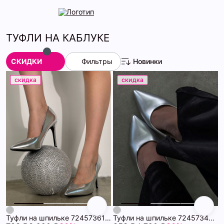
ТУФЛИ НА КАБЛУКЕ
СКИДКИ
Фильтры
Новинки
скидка
скидка
Туфли на шпильке 72457361\448
Туфли на шпильке 72457346\448