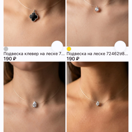
Подвеска клевер на леске 72462986\448
Подвеска на леске 72462985\718
190 ₽
190 ₽