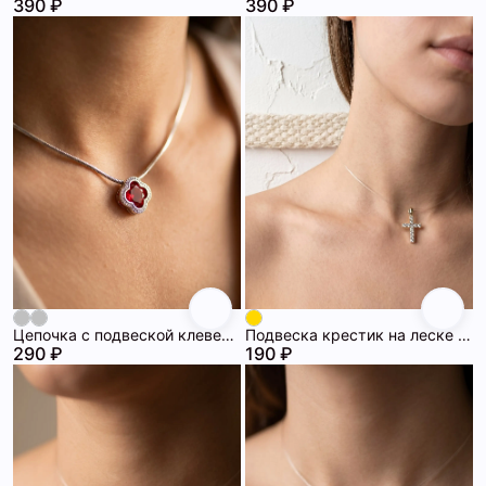
390 ₽
390 ₽
Цепочка с подвеской клевер 72462989\885
Подвеска крестик на леске 72462988\718
290 ₽
190 ₽