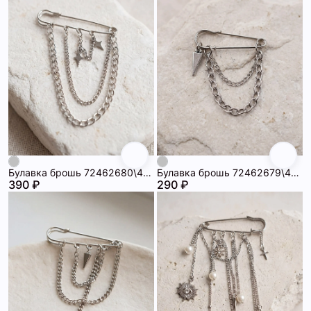
Булавка брошь 72462680\448
Булавка брошь 72462679\448
390 ₽
290 ₽