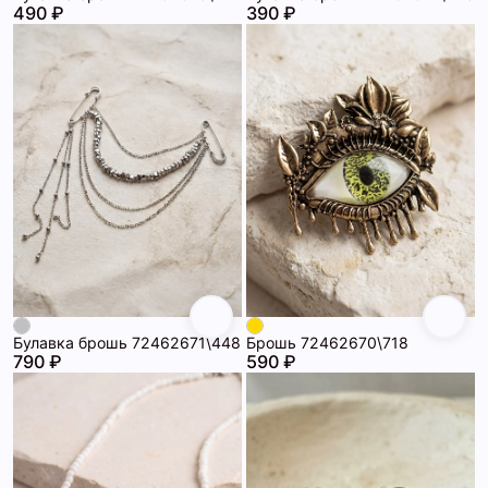
490 ₽
390 ₽
Булавка брошь 72462671\448
Брошь 72462670\718
790 ₽
590 ₽