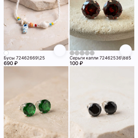
Бусы 72462669\25
Серьги капли 72462536\885
690 ₽
100 ₽