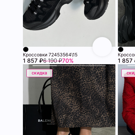
Кроссовки 72453564\15
Кроссо
1 857 ₽
6 190 ₽
70%
1 857
скидка
ски