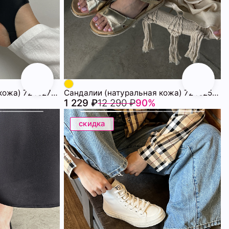
Сандалии (натуральная кожа) 72452704\15
Сандалии (натуральная кожа) 72452547\718
1 229 ₽
12 290 ₽
90%
скидка