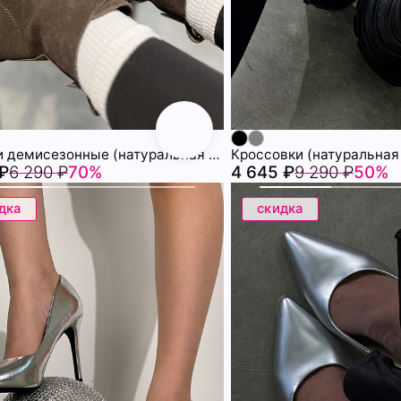
Ботинки демисезонные (натуральная замша) 72460554\1013
 ₽
6 290 ₽
70%
4 645 ₽
9 290 ₽
50%
дка
скидка