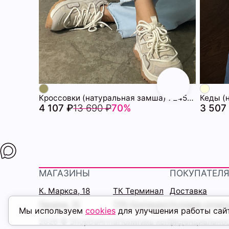
Кроссовки (натуральная замша) 72451703\1028
Кеды (
4 107 ₽
13 690 ₽
70%
3 507
МАГАЗИНЫ
ПОКУПАТЕЛ
К. Маркса, 18
ТК Терминал
Доставка
Ленина, 15
ТРК Континент
Условия оплат
Мы используем
cookies
для улучшения работы сай
2026 © ShopDaAnna
Политика конфиденциально