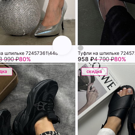
на шпильке 72457361\448
Туфли на шпильке 7245
3 990 ₽
80%
958 ₽
4 790 ₽
80%
дка
скидка