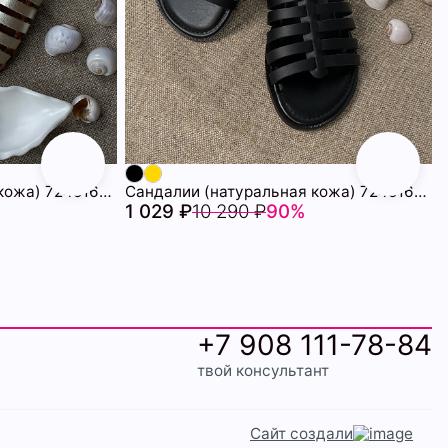
Сандалии (натуральная кожа) 72451669\718
Сандалии (натуральная кожа) 72451669\15
1 029 ₽
10 290 ₽
90%
+7 908 111-78-84
твой консультант
Сайт создали