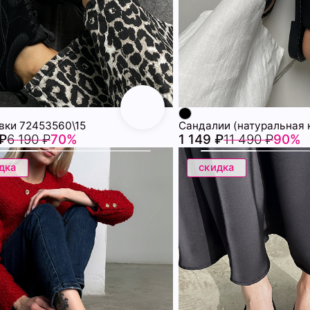
вки 72453560\15
 ₽
6 190 ₽
70%
1 149 ₽
11 490 ₽
90%
дка
скидка