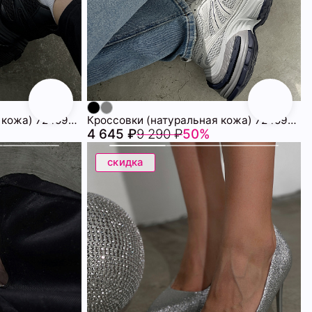
Кроссовки (натуральная кожа) 72459943\15
Кроссовки (натуральная кожа) 72459943\10
4 645 ₽
9 290 ₽
50%
скидка