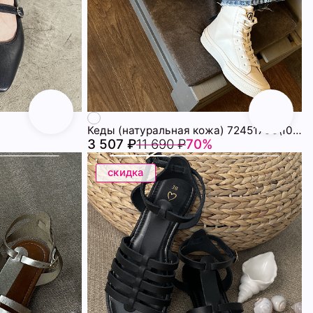
Кеды (натуральная кожа) 72451706\1015
3 507 ₽
11 690 ₽
70%
скидка