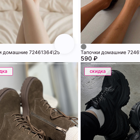
и домашние 72461364\25
Тапочки домашние 7246
590 ₽
дка
скидка