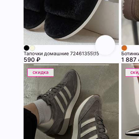
Тапочки домашние 72461355\15
590 ₽
1 887
скидка
ски