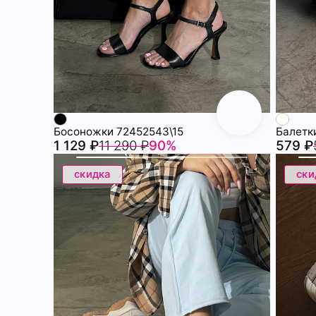
Босоножки 72452543\15
1 129 ₽
11 290 ₽
90%
579 ₽
скидка
ски