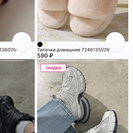
1360\10
Тапочки домашние 72461355\19
590 ₽
скидка