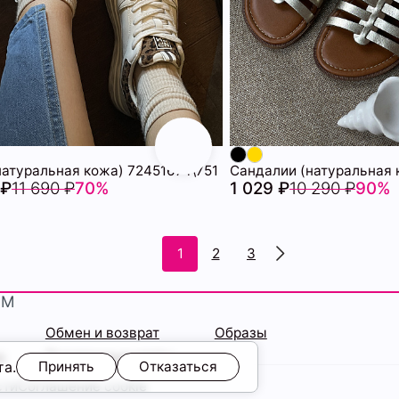
натуральная кожа) 72451674\751
 ₽
11 690 ₽
70%
1 029 ₽
10 290 ₽
90%
1
2
3
ЯМ
Обмен и возврат
Образы
ы
Подарочные карты
та.
Принять
Отказаться
сти
Соглашение cookie