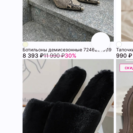
Ботильоны демисезонные 72462016\19
Тапочк
8 393 ₽
11 990 ₽
30%
990 ₽
ски