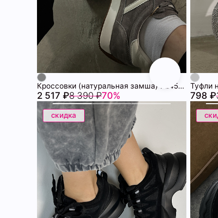
Кроссовки (натуральная замша) 72459942\10
Туфли 
2 517 ₽
8 390 ₽
70%
798 ₽
скидка
ски