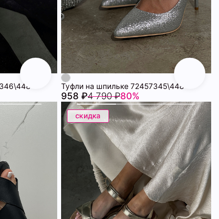
7346\448
Туфли на шпильке 72457345\448
958 ₽
4 790 ₽
80%
скидка