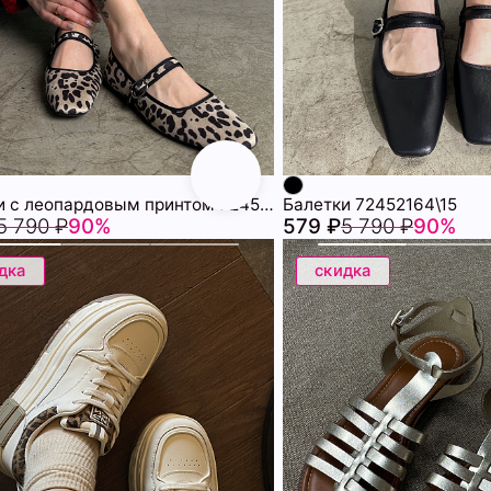
Балетки с леопардовым принтом 72452169\339
Балетки 72452164\15
5 790 ₽
90%
579 ₽
5 790 ₽
90%
дка
скидка