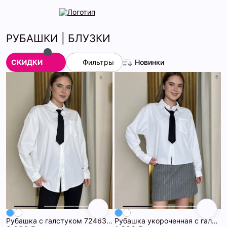
РУБАШКИ | БЛУЗКИ
СКИДКИ
Фильтры
Новинки
Рубашка с галстуком 72463312\25
Рубашка укороченная с галстуком 72463309\25