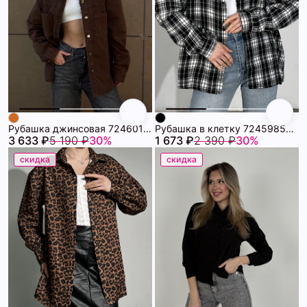
Рубашка джинсовая 72460164\1013
Рубашка в клетку 72459854\15
3 633 ₽
5 190 ₽
30%
1 673 ₽
2 390 ₽
30%
скидка
скидка