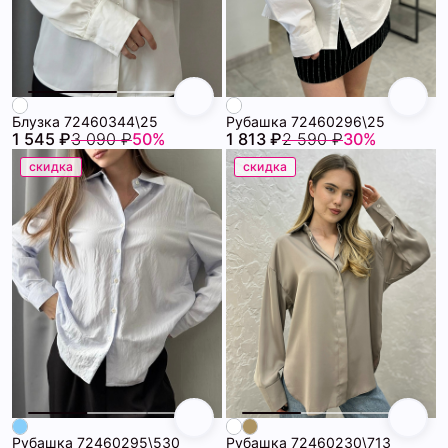
Блузка 72460344\25
Рубашка 72460296\25
1 545 ₽
3 090 ₽
50%
1 813 ₽
2 590 ₽
30%
скидка
скидка
Рубашка 72460295\530
Рубашка 72460230\713