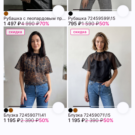
Рубашка с леопардовым принтом 72459768\41
Рубашка 72459599\15
1 497 ₽
4 990 ₽
70%
795 ₽
1 590 ₽
50%
скидка
скидка
Блузка 72459071\41
Блузка 72459071\15
1 195 ₽
2 390 ₽
50%
1 195 ₽
2 390 ₽
50%