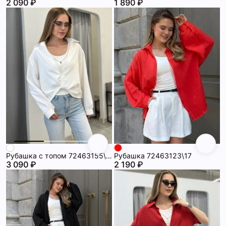
2 090 ₽
1 890 ₽
Рубашка с топом 72463155\25
Рубашка 72463123\17
3 090 ₽
2 190 ₽