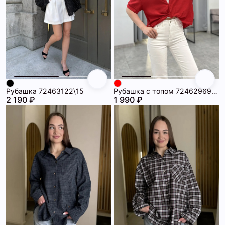
Рубашка 72463122\15
Рубашка с топом 72462969\17
2 190 ₽
1 990 ₽