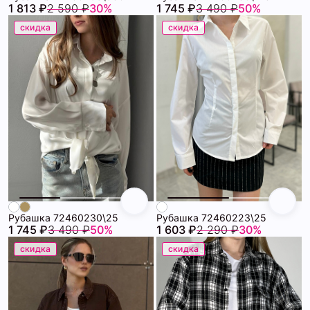
1 813 ₽
2 590 ₽
30%
1 745 ₽
3 490 ₽
50%
скидка
скидка
Рубашка 72460230\25
Рубашка 72460223\25
1 745 ₽
3 490 ₽
50%
1 603 ₽
2 290 ₽
30%
скидка
скидка