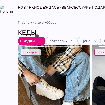
НОВИНКИ
ОДЕЖДА
ОБУВЬ
АКСЕССУАРЫ
ПОДА
Главная
Каталог
Обувь
КЕДЫ
Категории
Цена
СКИДКИ
скидка
ски