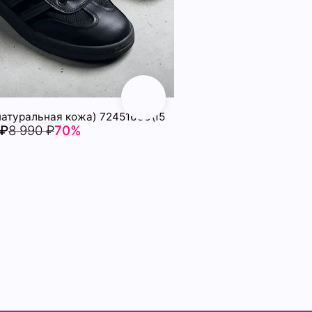
натуральная кожа) 72451600\15
 ₽
8 990 ₽
70%