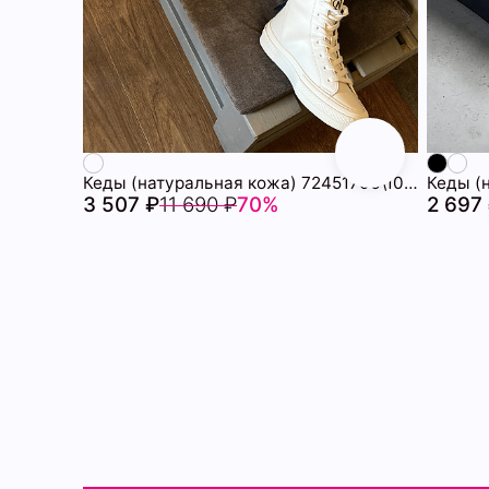
Кеды (натуральная кожа) 72451706\1015
Кеды (
3 507 ₽
11 690 ₽
70%
2 697