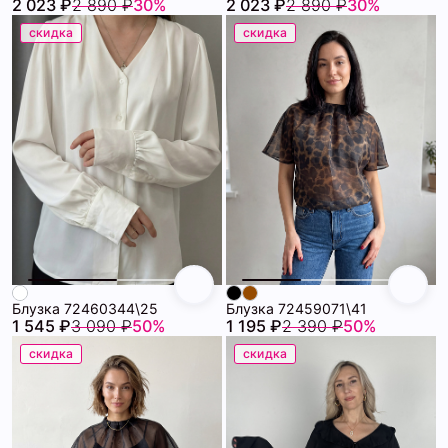
2 023 ₽
2 890 ₽
30%
2 023 ₽
2 890 ₽
30%
скидка
скидка
Блузка 72460344\25
Блузка 72459071\41
1 545 ₽
3 090 ₽
50%
1 195 ₽
2 390 ₽
50%
скидка
скидка