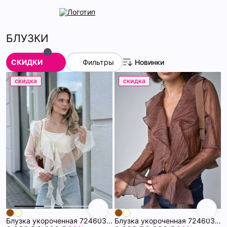
БЛУЗКИ
СКИДКИ
Фильтры
Новинки
скидка
скидка
Блузка укороченная 72460392\751
Блузка укороченная 72460392\41