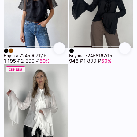
Блузка 72459071\15
Блузка 72458167\15
1 195 ₽
2 390 ₽
50%
945 ₽
1 890 ₽
50%
скидка