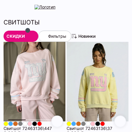
СВИТШОТЫ
СКИДКИ
Фильтры
Новинки
Свитшот 72463136\447
Свитшот 72463136\37