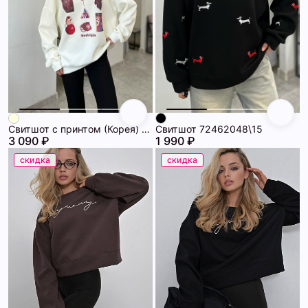
Свитшот с принтом (Корея) 72462129\751
Свитшот 72462048\15
3 090 ₽
1 990 ₽
скидка
скидка