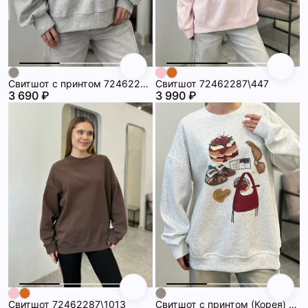
Свитшот с принтом 72462293\1225
Свитшот 72462287\447
3 690 ₽
3 990 ₽
Свитшот 72462287\1013
Свитшот с принтом (Корея) 72462132\1225