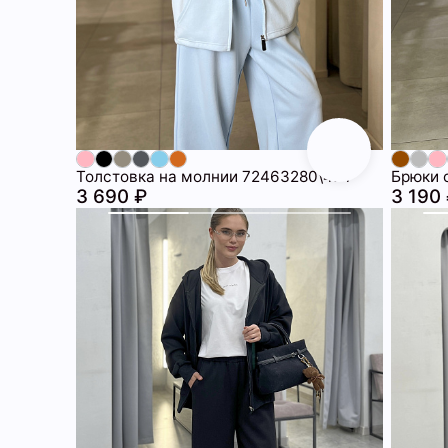
Толстовка на молнии 72463280\474
Брюки 
3 690 ₽
3 190