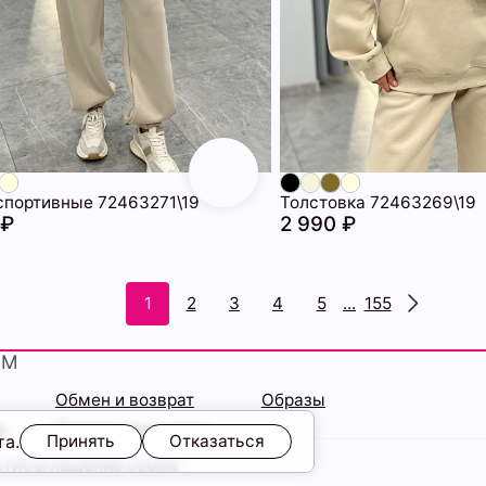
спортивные 72463271\19
Толстовка 72463269\19
 ₽
2 990 ₽
1
2
3
4
5
...
155
ЯМ
Обмен и возврат
Образы
ы
Подарочные карты
та.
Принять
Отказаться
сти
Соглашение cookie