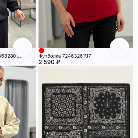
463280\15
Футболка 72463261\17
2 590 ₽