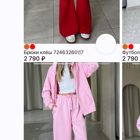
Брюки клёш 72463260\17
Футбол
2 790 ₽
2 790