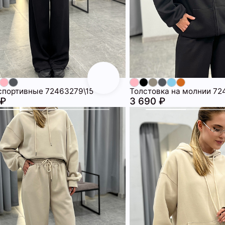
спортивные 72463279\15
Толстовка на молнии 72
 ₽
3 690 ₽