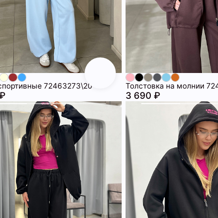
спортивные 72463273\20
Толстовка на молнии 72
 ₽
3 690 ₽