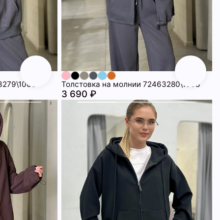
3279\1008
Толстовка на молнии 72463280\1008
3 690 ₽