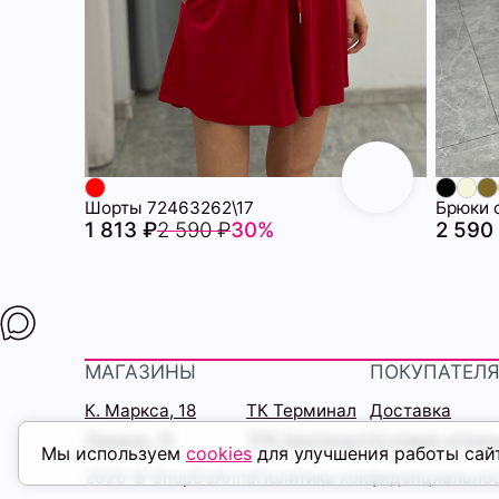
Шорты 72463262\17
Брюки 
1 813 ₽
2 590 ₽
30%
2 590
МАГАЗИНЫ
ПОКУПАТЕЛ
К. Маркса, 18
ТК Терминал
Доставка
Ленина, 15
ТРК Континент
Условия оплат
Мы используем
cookies
для улучшения работы сай
2026 © ShopDaAnna
Политика конфиденциально