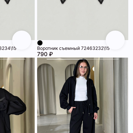
3234\15
Воротник съемный 72463232\15
790 ₽