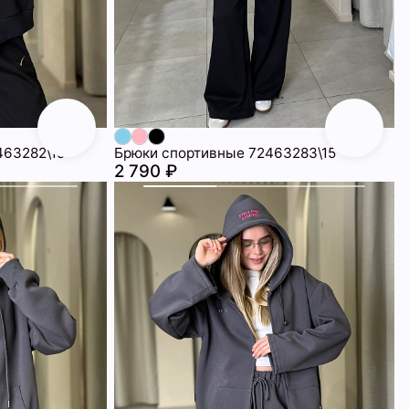
463282\15
Брюки спортивные 72463283\15
2 790 ₽