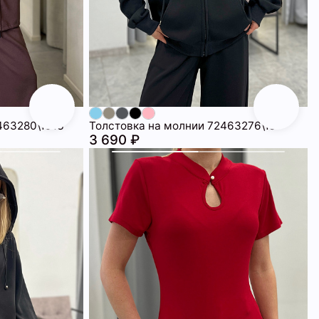
463280\1013
Толстовка на молнии 72463276\15
3 690 ₽