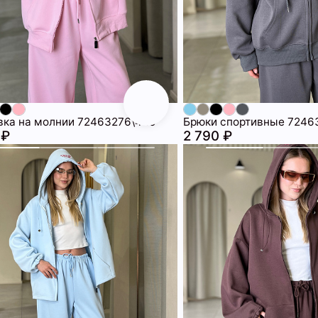
вка на молнии 72463276\445
Брюки спортивные 7246
 ₽
2 790 ₽