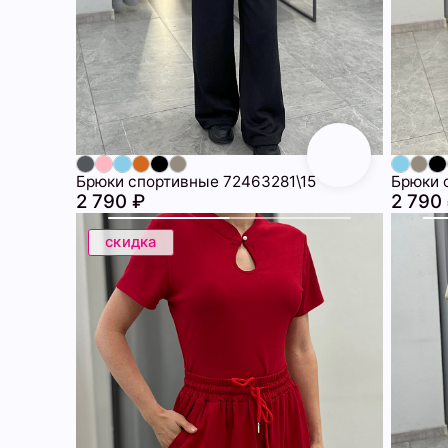
Брюки спортивные 72463281\15
Брюки 
2 790 ₽
2 790
скидка