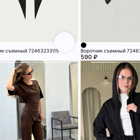
ик съемный 72463233\15
Воротник съемный 7246
590 ₽