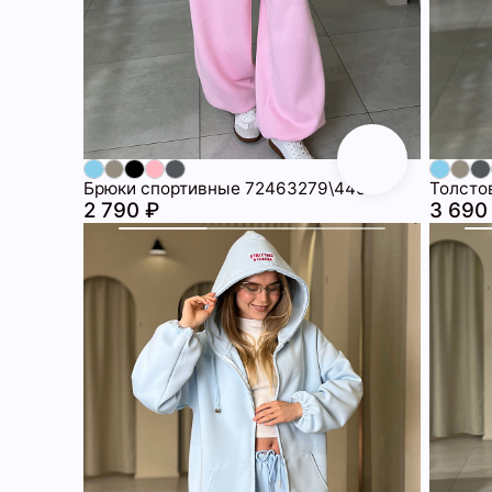
Брюки спортивные 72463279\445
Толсто
2 790 ₽
3 690