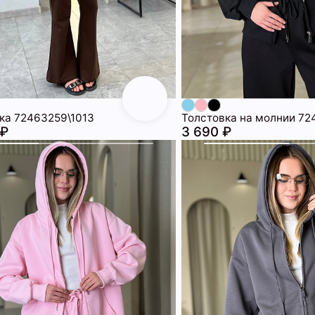
ка 72463259\1013
Толстовка на молнии 72
 ₽
3 690 ₽