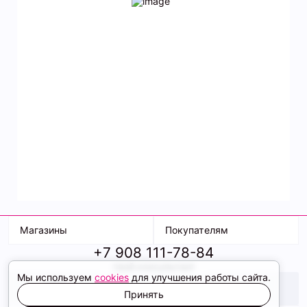
Магазины
Покупателям
+7 908 111-78-84
К. Маркса, 18
Доставка
твой консультант
Ленина, 15
Условия оплаты
Мы используем
cookies
для улучшения работы сайта.
ТК Терминал
Обмен и возврат
ТРК Континент
Подарочные карты
Принять
Образы