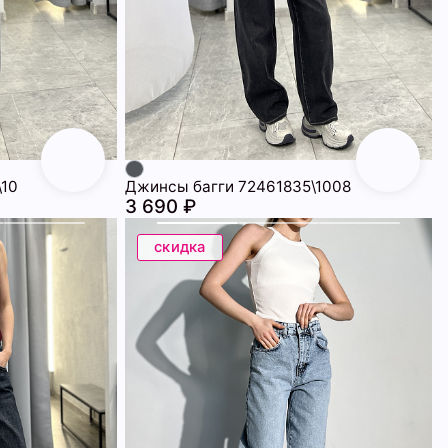
\10
Джинсы багги 72461835\1008
3 690 ₽
скидка