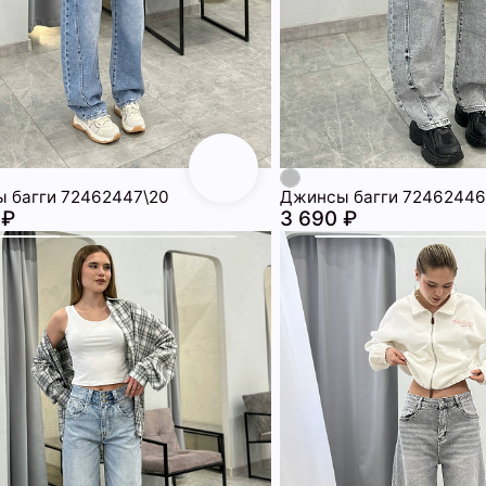
 багги 72462447\20
Джинсы багги 72462446
 ₽
3 690 ₽