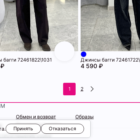
 багги 72461822\1031
Джинсы багги 72461722
 ₽
4 590 ₽
1
2
ЯМ
Обмен и возврат
Образы
ы
Подарочные карты
та.
Принять
Отказаться
сти
Соглашение cookie