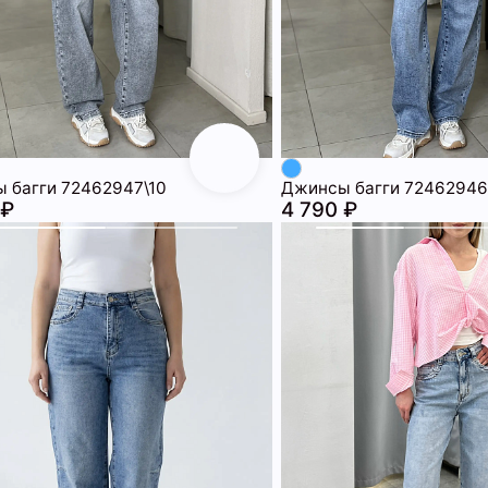
 багги 72462947\10
Джинсы багги 72462946
 ₽
4 790 ₽