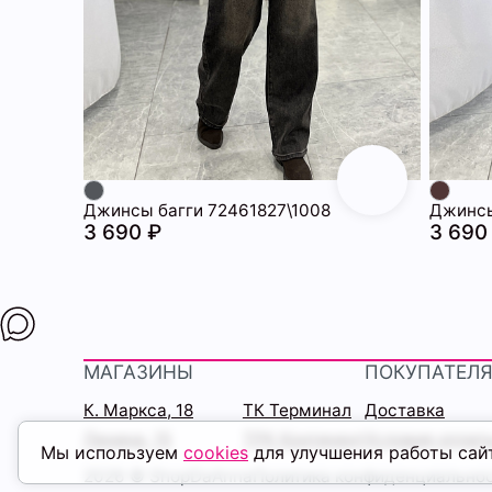
Джинсы багги 72461827\1008
Джинсы
3 690 ₽
3 690
МАГАЗИНЫ
ПОКУПАТЕЛ
К. Маркса, 18
ТК Терминал
Доставка
Ленина, 15
ТРК Континент
Условия оплат
Мы используем
cookies
для улучшения работы сай
2026 © ShopDaAnna
Политика конфиденциально