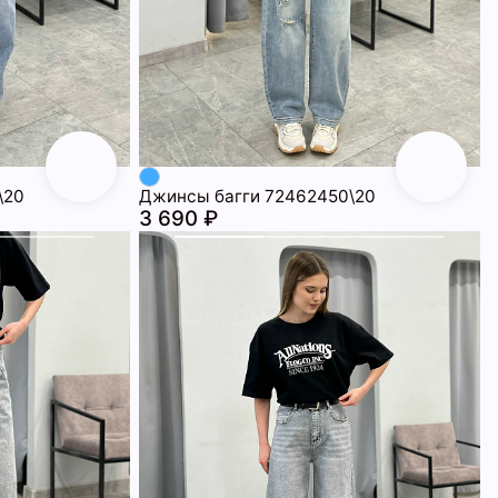
\20
Джинсы багги 72462450\20
3 690 ₽