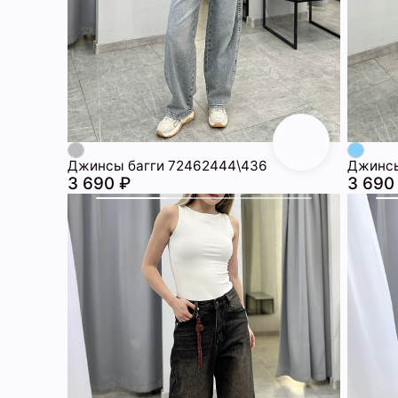
Джинсы багги 72462444\436
Джинсы
3 690 ₽
3 690