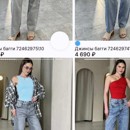
 багги 72462975\10
Джинсы багги 72462974
 ₽
4 690 ₽