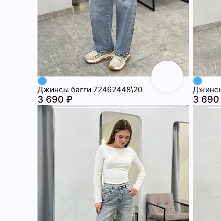
Джинсы багги 72462448\20
Джинсы
3 690 ₽
3 690