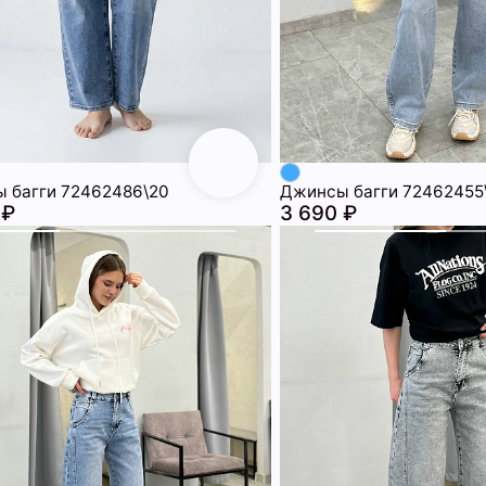
 багги 72462486\20
Джинсы багги 72462455
 ₽
3 690 ₽