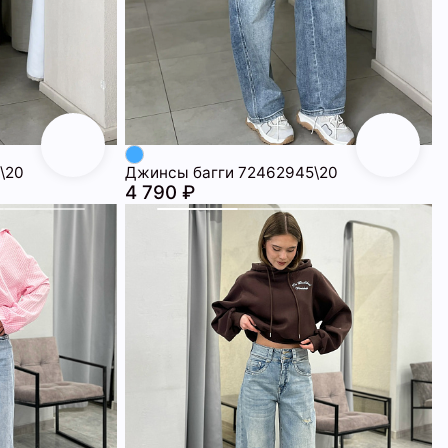
\20
Джинсы багги 72462945\20
4 790 ₽