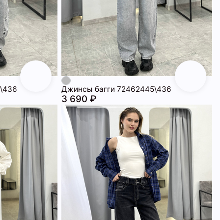
\436
Джинсы багги 72462445\436
3 690 ₽