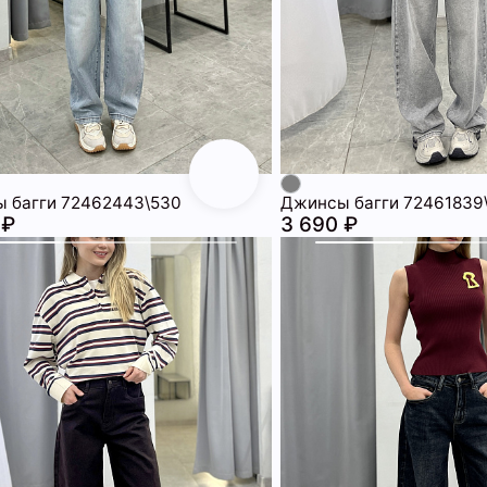
 багги 72462443\530
Джинсы багги 72461839
 ₽
3 690 ₽