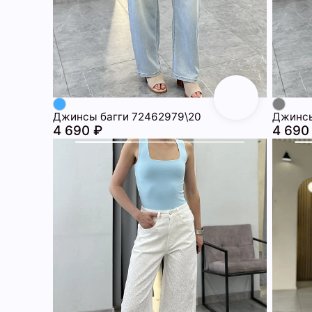
Джинсы багги 72462979\20
Джинсы
4 690 ₽
4 690