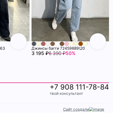
\63
Джинсы багги 72459889\20
3 195 ₽
6 390 ₽
50%
+7 908 111-78-84
твой консультант
Сайт создали