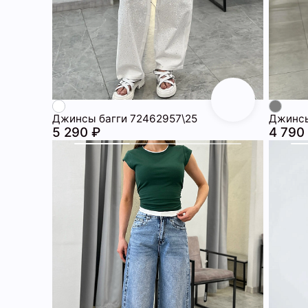
Джинсы багги 72462957\25
Джинсы
5 290 ₽
4 790