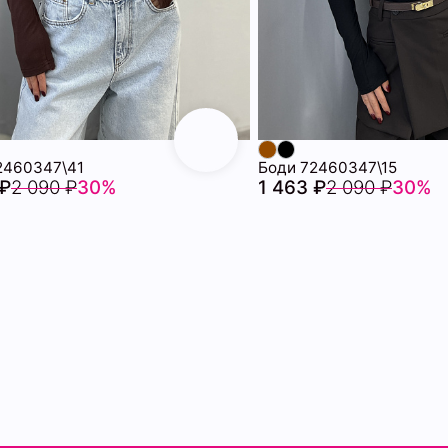
2460347\41
Боди 72460347\15
 ₽
2 090 ₽
30%
1 463 ₽
2 090 ₽
30%