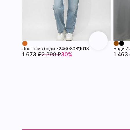
Лонгслив боди 72460808\1013
Боди 7
1 673 ₽
2 390 ₽
30%
1 463