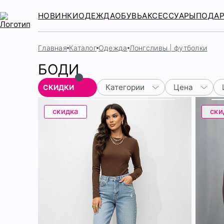
НОВИНКИ
ОДЕЖДА
ОБУВЬ
АКСЕССУАРЫ
ПОДА
Главная
Каталог
Одежда
Лонгсливы | футболки
БОДИ
Категории
Цена
СКИДКИ
скидка
ски