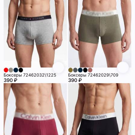
Боксеры 72462032\1225
Боксеры 72462029\709
390 ₽
390 ₽