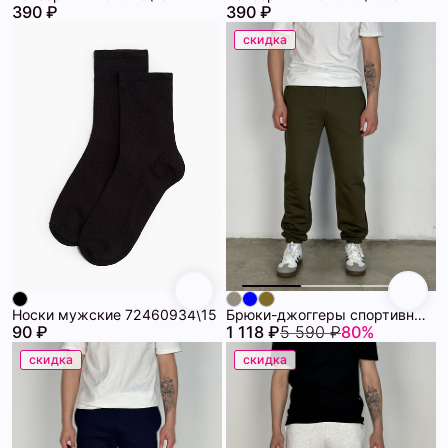
390 ₽
390 ₽
скидка
Носки мужские 72460934\15
Брюки-джоггеры спортивные мужские SHOPDAANNA 72459328\709
90 ₽
1 118 ₽
5 590 ₽
80%
скидка
скидка