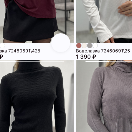
зка 72460691\428
Водолазка 72460691\25
 ₽
1 390 ₽