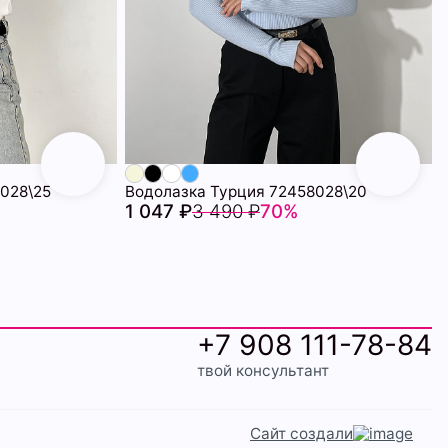
028\25
Водолазка Турция 72458028\20
1 047 ₽
3 490 ₽
70%
+7 908 111-78-84
твой консультант
Сайт создали