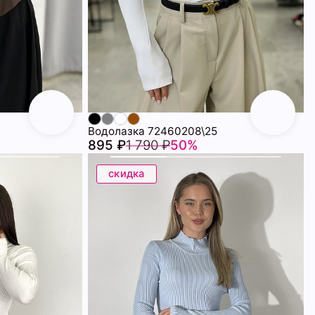
Водолазка 72460208\25
895 ₽
1 790 ₽
50%
скидка