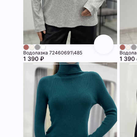
Водолазка 72460691\485
Водола
1 390 ₽
1 390