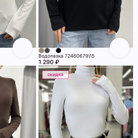
Водолазка 72460679\15
1 290 ₽
скидка