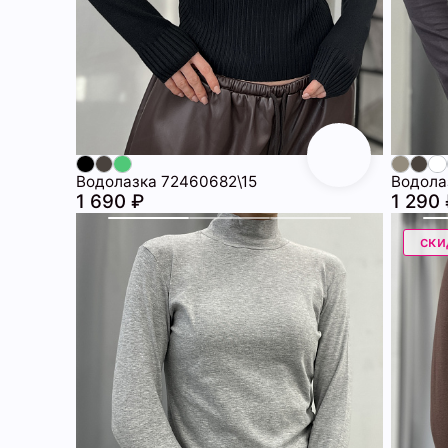
Водолазка 72460682\15
Водола
1 690 ₽
1 290
ски