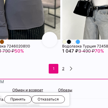
зка 72460208\10
Водолазка Турция 72458
1 790 ₽
50%
1 047 ₽
3 490 ₽
70%
1
2
ЯМ
Обмен и возврат
Образы
ы
Подарочные карты
та.
Принять
Отказаться
сти
Соглашение cookie