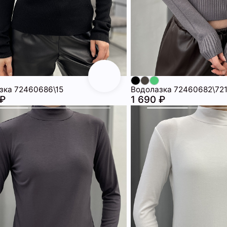
зка 72460686\15
Водолазка 72460682\72
 ₽
1 690 ₽