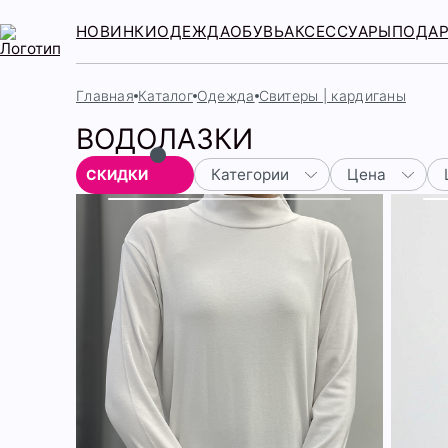
НОВИНКИ
ОДЕЖДА
ОБУВЬ
АКСЕССУАРЫ
ПОДА
Главная
Каталог
Одежда
Свитеры | кардиганы
ВОДОЛАЗКИ
Категории
Цена
СКИДКИ