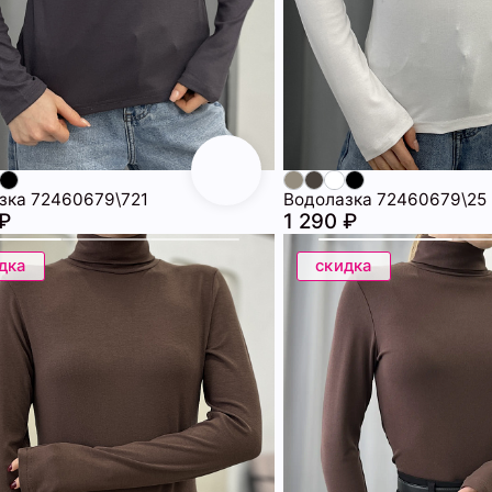
зка 72460679\721
Водолазка 72460679\25
 ₽
1 290 ₽
дка
скидка