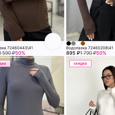
зка 72460443\41
Водолазка 72460208\41
1 590 ₽
50%
895 ₽
1 790 ₽
50%
дка
скидка