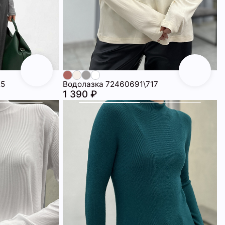
25
Водолазка 72460691\717
1 390 ₽