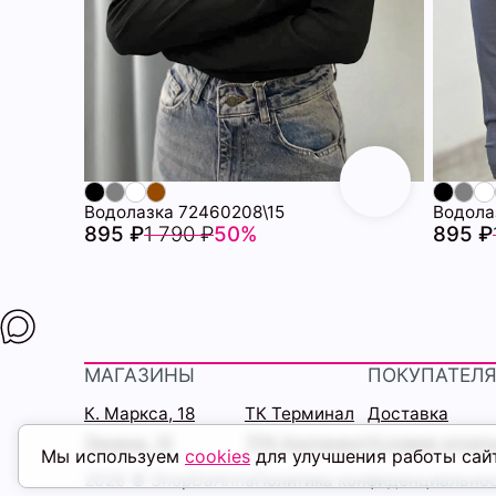
Водолазка 72460208\15
Водола
895 ₽
1 790 ₽
50%
895 ₽
МАГАЗИНЫ
ПОКУПАТЕЛ
К. Маркса, 18
ТК Терминал
Доставка
Ленина, 15
ТРК Континент
Условия оплат
Мы используем
cookies
для улучшения работы сай
2026 © ShopDaAnna
Политика конфиденциально