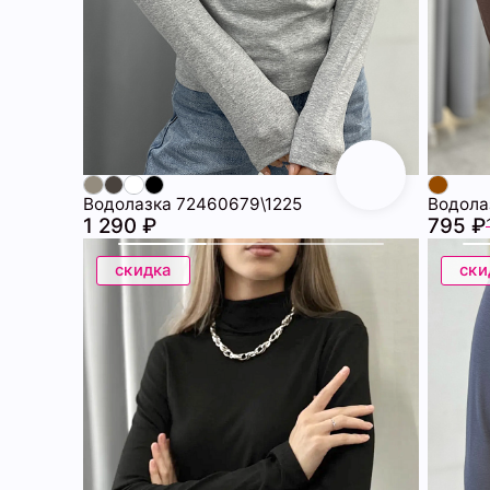
Водолазка 72460679\1225
Водола
1 290 ₽
795 ₽
скидка
ски