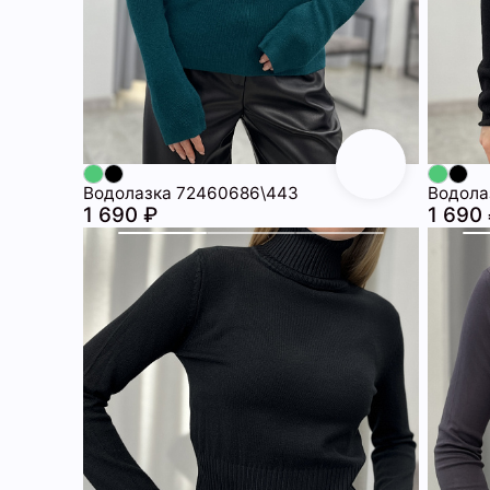
Водолазка 72460686\443
Водола
1 690 ₽
1 690