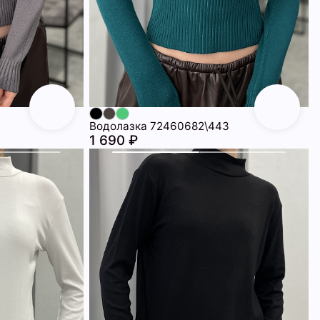
1
Водолазка 72460682\443
1 690 ₽