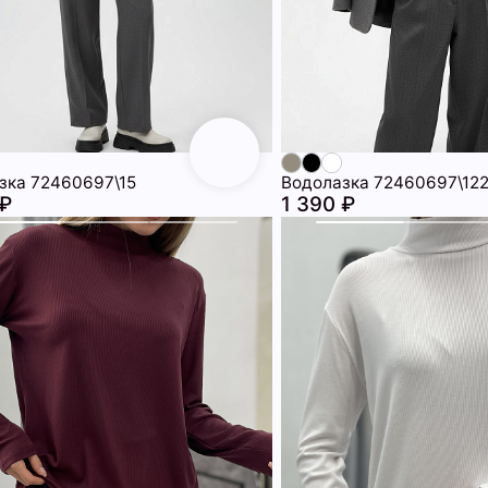
зка 72460697\15
Водолазка 72460697\12
 ₽
1 390 ₽