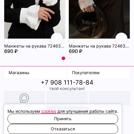
Манжеты на рукава 72463228\25
Манжеты на рукава 72463227\25
690 ₽
690 ₽
Магазины
Покупателям
+7 908 111-78-84
К. Маркса, 18
Доставка
твой консультант
Ленина, 15
Условия оплаты
ТК Терминал
Обмен и возврат
ТРК Континент
Подарочные карты
Образы
2026 © ShopDaAnna
Мы используем
cookies
для улучшения работы сайта.
Политика конфиденциальности
Соглашение cookie
Принять
Сайт создали
Отказаться