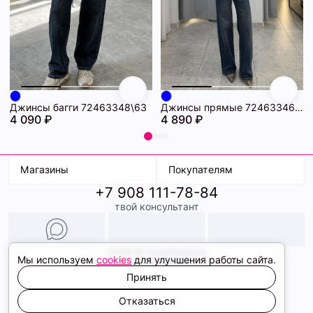
Джинсы багги 72463348\63
Джинсы прямые 72463346\63
4 090 ₽
4 890 ₽
Магазины
Покупателям
+7 908 111-78-84
К. Маркса, 18
Доставка
твой консультант
Ленина, 15
Условия оплаты
ТК Терминал
Обмен и возврат
ТРК Континент
Подарочные карты
Образы
2026 © ShopDaAnna
Мы используем
cookies
для улучшения работы сайта.
Политика конфиденциальности
Соглашение cookie
Принять
Сайт создали
Отказаться