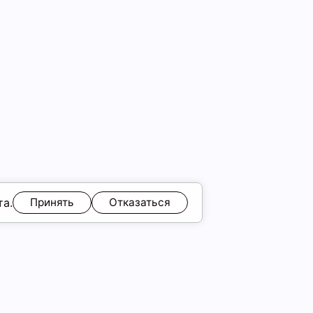
та.
Принять
Отказаться