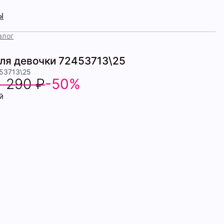
Ы
алог
для девочки 72453713\25
453713\25
1 290 ₽
-50%
й