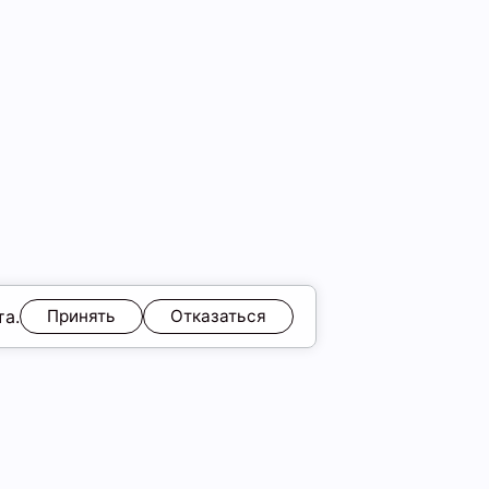
та.
Принять
Отказаться