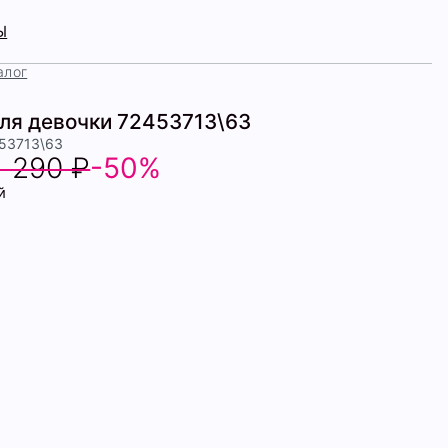
Ы
алог
для девочки 72453713\63
453713\63
1 290 ₽
-50%
й