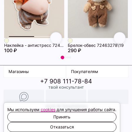
Наклейка - антистресс 72463286\19
Брелок-обвес 72463278\19
100 ₽
290 ₽
Магазины
Покупателям
+7 908 111-78-84
К. Маркса, 18
Доставка
твой консультант
Ленина, 15
Условия оплаты
ТК Терминал
Обмен и возврат
ТРК Континент
Подарочные карты
Образы
2026 © ShopDaAnna
Мы используем
cookies
для улучшения работы сайта.
Политика конфиденциальности
Соглашение cookie
Принять
Сайт создали
Отказаться