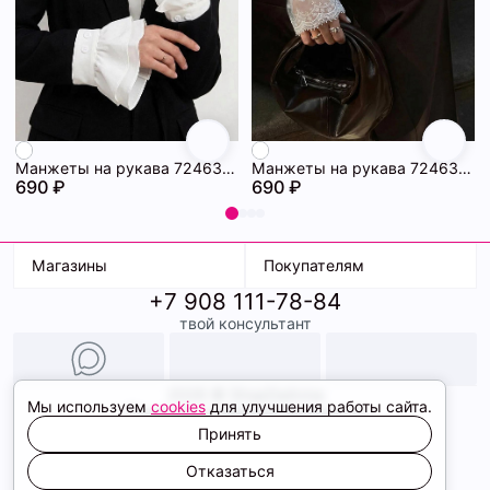
Манжеты на рукава 72463228\25
Манжеты на рукава 72463227\25
690 ₽
690 ₽
Магазины
Покупателям
+7 908 111-78-84
К. Маркса, 18
Доставка
твой консультант
Ленина, 15
Условия оплаты
ТК Терминал
Обмен и возврат
ТРК Континент
Подарочные карты
Образы
2026 © ShopDaAnna
Мы используем
cookies
для улучшения работы сайта.
Политика конфиденциальности
Соглашение cookie
Принять
Сайт создали
Отказаться