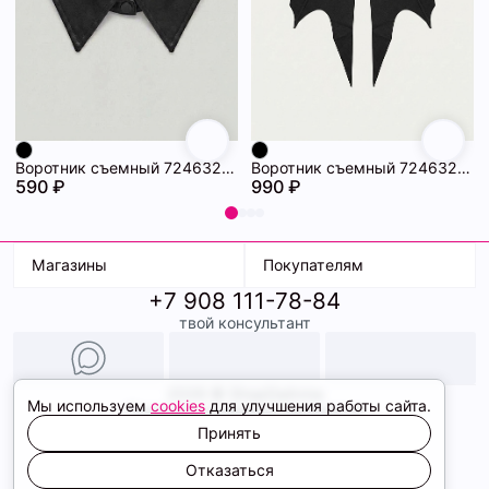
Воротник съемный 72463234\15
Воротник съемный 72463233\15
590 ₽
990 ₽
Магазины
Покупателям
+7 908 111-78-84
К. Маркса, 18
Доставка
твой консультант
Ленина, 15
Условия оплаты
ТК Терминал
Обмен и возврат
ТРК Континент
Подарочные карты
Образы
2026 © ShopDaAnna
Мы используем
cookies
для улучшения работы сайта.
Политика конфиденциальности
Соглашение cookie
Принять
Сайт создали
Отказаться