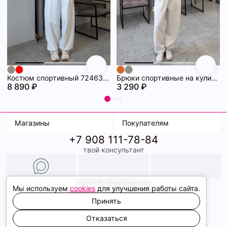
Костюм спортивный 72463358\1225
Брюки спортивные на кулиске 72463314\1225
8 890 ₽
3 290 ₽
Магазины
Покупателям
+7 908 111-78-84
К. Маркса, 18
Доставка
твой консультант
Ленина, 15
Условия оплаты
ТК Терминал
Обмен и возврат
ТРК Континент
Подарочные карты
Образы
2026 © ShopDaAnna
Мы используем
cookies
для улучшения работы сайта.
Политика конфиденциальности
Соглашение cookie
Принять
Сайт создали
Отказаться