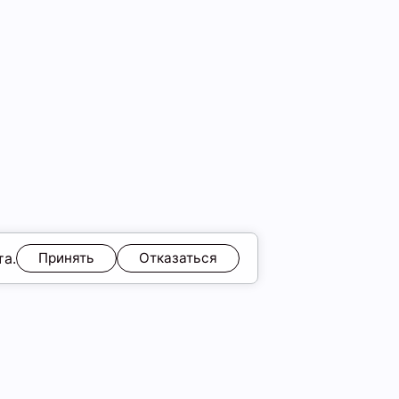
та.
Принять
Отказаться