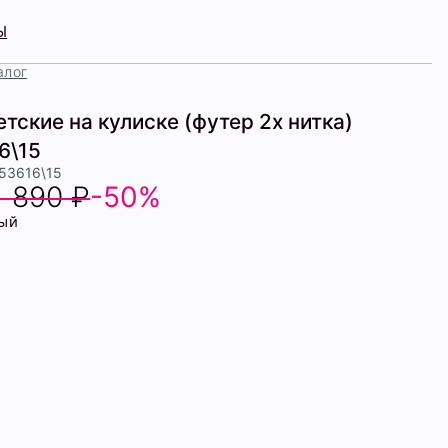
Ы
алог
тские на кулиске (футер 2х нитка)
6\15
453616\15
1 890 ₽
-50%
ый