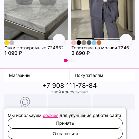
Очки фотохромные 72463294\448
Толстовка на молнии 72463280\1008
1 090 ₽
3 690 ₽
Магазины
Покупателям
+7 908 111-78-84
К. Маркса, 18
Доставка
твой консультант
Ленина, 15
Условия оплаты
ТК Терминал
Обмен и возврат
ТРК Континент
Подарочные карты
Образы
2026 © ShopDaAnna
Мы используем
cookies
для улучшения работы сайта.
Политика конфиденциальности
Соглашение cookie
Принять
Сайт создали
Отказаться