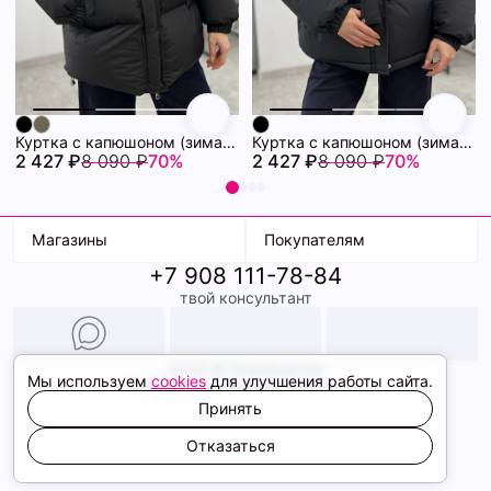
Куртка с капюшоном (зима) 72460880\15
Куртка с капюшоном (зима) 72460878\15
2 427 ₽
8 090 ₽
70%
2 427 ₽
8 090 ₽
70%
Магазины
Покупателям
+7 908 111-78-84
К. Маркса, 18
Доставка
твой консультант
Ленина, 15
Условия оплаты
ТК Терминал
Обмен и возврат
ТРК Континент
Подарочные карты
Образы
2026 © ShopDaAnna
Мы используем
cookies
для улучшения работы сайта.
Политика конфиденциальности
Соглашение cookie
Принять
Сайт создали
Отказаться