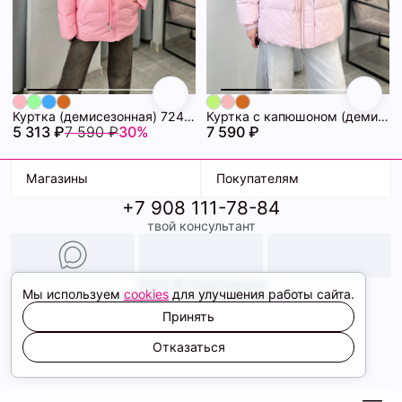
Куртка (демисезонная) 72462280\445
Куртка с капюшоном (демисезонная) 72462282\440
5 313 ₽
7 590 ₽
30%
7 590 ₽
Магазины
Покупателям
+7 908 111-78-84
К. Маркса, 18
Доставка
твой консультант
Ленина, 15
Условия оплаты
ТК Терминал
Обмен и возврат
ТРК Континент
Подарочные карты
Образы
2026 © ShopDaAnna
Мы используем
cookies
для улучшения работы сайта.
Политика конфиденциальности
Соглашение cookie
Принять
Сайт создали
Отказаться