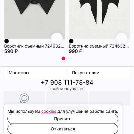
Воротник съемный 72463234\15
Воротник съемный 72463233\15
590 ₽
990 ₽
Магазины
Покупателям
+7 908 111-78-84
К. Маркса, 18
Доставка
твой консультант
Ленина, 15
Условия оплаты
ТК Терминал
Обмен и возврат
ТРК Континент
Подарочные карты
Образы
2026 © ShopDaAnna
Мы используем
cookies
для улучшения работы сайта.
Политика конфиденциальности
Соглашение cookie
Принять
Сайт создали
Отказаться