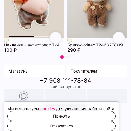
Наклейка - антистресс 72463286\19
Брелок-обвес 72463278\19
100 ₽
290 ₽
Магазины
Покупателям
+7 908 111-78-84
К. Маркса, 18
Доставка
твой консультант
Ленина, 15
Условия оплаты
ТК Терминал
Обмен и возврат
ТРК Континент
Подарочные карты
Образы
2026 © ShopDaAnna
Мы используем
cookies
для улучшения работы сайта.
Политика конфиденциальности
Соглашение cookie
Принять
Сайт создали
Отказаться