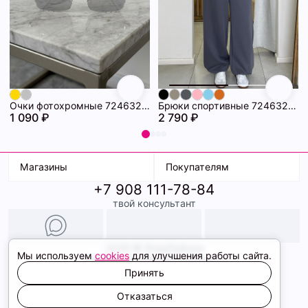
Очки фотохромные 72463294\448
Брюки спортивные 72463281\1008
1 090 ₽
2 790 ₽
Магазины
Покупателям
+7 908 111-78-84
К. Маркса, 18
Доставка
твой консультант
Ленина, 15
Условия оплаты
ТК Терминал
Обмен и возврат
ТРК Континент
Подарочные карты
Образы
2026 © ShopDaAnna
Мы используем
cookies
для улучшения работы сайта.
Политика конфиденциальности
Соглашение cookie
Принять
Сайт создали
Отказаться