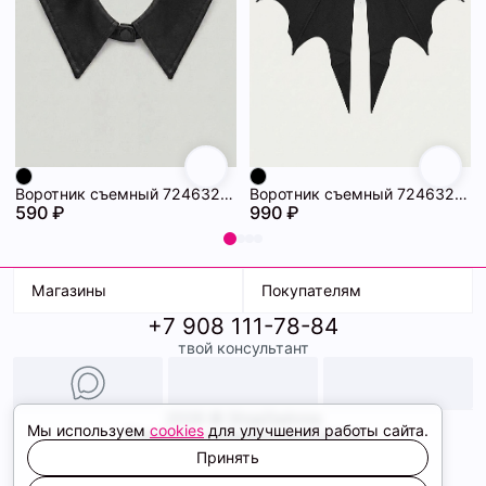
Воротник съемный 72463234\15
Воротник съемный 72463233\15
590 ₽
990 ₽
Магазины
Покупателям
+7 908 111-78-84
К. Маркса, 18
Доставка
твой консультант
Ленина, 15
Условия оплаты
ТК Терминал
Обмен и возврат
ТРК Континент
Подарочные карты
Образы
2026 © ShopDaAnna
Мы используем
cookies
для улучшения работы сайта.
Политика конфиденциальности
Соглашение cookie
Принять
Сайт создали