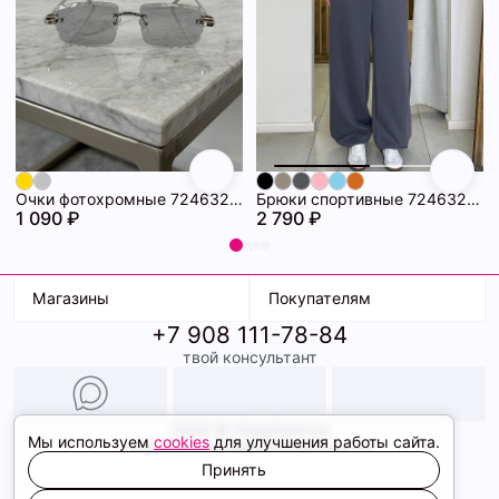
Очки фотохромные 72463294\448
Брюки спортивные 72463281\1008
1 090 ₽
2 790 ₽
Магазины
Покупателям
+7 908 111-78-84
К. Маркса, 18
Доставка
твой консультант
Ленина, 15
Условия оплаты
ТК Терминал
Обмен и возврат
ТРК Континент
Подарочные карты
Образы
2026 © ShopDaAnna
Мы используем
cookies
для улучшения работы сайта.
Политика конфиденциальности
Соглашение cookie
Принять
Сайт создали