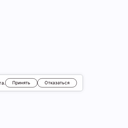
та.
Принять
Отказаться