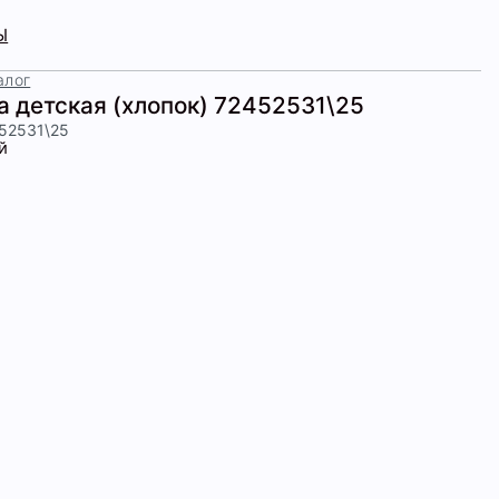
Ы
алог
а детская (хлопок) 72452531\25
452531\25
й