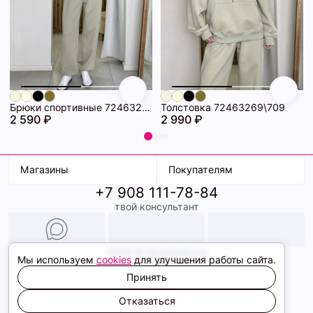
Брюки спортивные 72463271\709
Толстовка 72463269\709
2 590 ₽
2 990 ₽
Магазины
Покупателям
+7 908 111-78-84
К. Маркса, 18
Доставка
твой консультант
Ленина, 15
Условия оплаты
ТК Терминал
Обмен и возврат
ТРК Континент
Подарочные карты
Образы
2026 © ShopDaAnna
Мы используем
cookies
для улучшения работы сайта.
Политика конфиденциальности
Соглашение cookie
Принять
Сайт создали
Отказаться