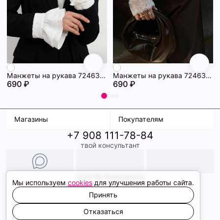
Манжеты на рукава 72463228\25
Манжеты на рукава 72463227\25
690 ₽
690 ₽
Магазины
Покупателям
+7 908 111-78-84
К. Маркса, 18
Доставка
твой консультант
Ленина, 15
Условия оплаты
ТК Терминал
Обмен и возврат
ТРК Континент
Подарочные карты
Образы
2026 © ShopDaAnna
Мы используем
cookies
для улучшения работы сайта.
Политика конфиденциальности
Соглашение cookie
Принять
Сайт создали
Отказаться