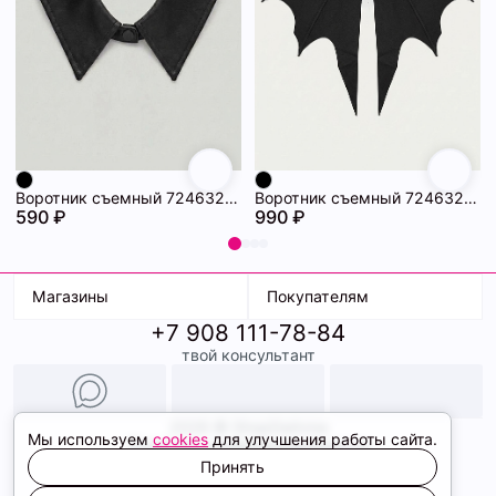
Воротник съемный 72463234\15
Воротник съемный 72463233\15
590 ₽
990 ₽
Магазины
Покупателям
+7 908 111-78-84
К. Маркса, 18
Доставка
твой консультант
Ленина, 15
Условия оплаты
ТК Терминал
Обмен и возврат
ТРК Континент
Подарочные карты
Образы
2026 © ShopDaAnna
Мы используем
cookies
для улучшения работы сайта.
Политика конфиденциальности
Соглашение cookie
Принять
Сайт создали