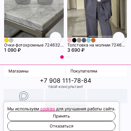
Очки фотохромные 72463294\448
Толстовка на молнии 72463280\1008
1 090 ₽
3 690 ₽
Магазины
Покупателям
+7 908 111-78-84
К. Маркса, 18
Доставка
твой консультант
Ленина, 15
Условия оплаты
ТК Терминал
Обмен и возврат
ТРК Континент
Подарочные карты
Образы
2026 © ShopDaAnna
Мы используем
cookies
для улучшения работы сайта.
Политика конфиденциальности
Соглашение cookie
Принять
Сайт создали
Отказаться