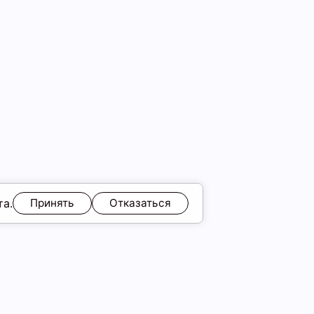
та.
Принять
Отказаться