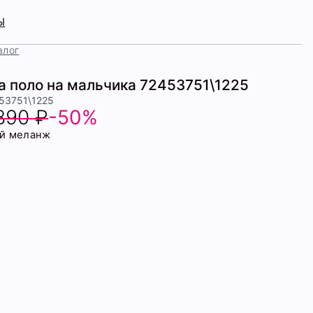
Ы
алог
а поло на мальчика 72453751\1225
453751\1225
890 ₽
-50%
й меланж