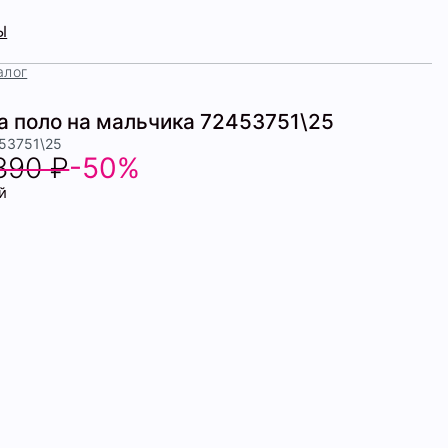
Ы
алог
а поло на мальчика 72453751\25
453751\25
890 ₽
-50%
й