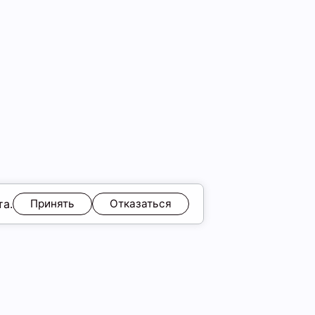
та.
Принять
Отказаться