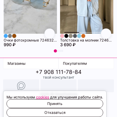
Очки фотохромные 72463296\20
Толстовка на молнии 72463280\474
990 ₽
3 690 ₽
Магазины
Покупателям
+7 908 111-78-84
К. Маркса, 18
Доставка
твой консультант
Ленина, 15
Условия оплаты
ТК Терминал
Обмен и возврат
ТРК Континент
Подарочные карты
Образы
2026 © ShopDaAnna
Мы используем
cookies
для улучшения работы сайта.
Политика конфиденциальности
Соглашение cookie
Принять
Сайт создали
Отказаться