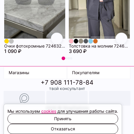
Очки фотохромные 72463294\448
Толстовка на молнии 72463280\1008
1 090 ₽
3 690 ₽
Магазины
Покупателям
+7 908 111-78-84
К. Маркса, 18
Доставка
твой консультант
Ленина, 15
Условия оплаты
ТК Терминал
Обмен и возврат
ТРК Континент
Подарочные карты
Образы
2026 © ShopDaAnna
Мы используем
cookies
для улучшения работы сайта.
Политика конфиденциальности
Соглашение cookie
Принять
Сайт создали
Отказаться