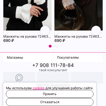
Манжеты на рукава 72463228\25
Манжеты на рукава 72463227\25
690 ₽
690 ₽
Магазины
Покупателям
+7 908 111-78-84
К. Маркса, 18
Доставка
твой консультант
Ленина, 15
Условия оплаты
ТК Терминал
Обмен и возврат
ТРК Континент
Подарочные карты
Образы
2026 © ShopDaAnna
Мы используем
cookies
для улучшения работы сайта.
Политика конфиденциальности
Соглашение cookie
Принять
Сайт создали
Отказаться