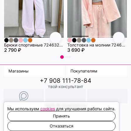
Брюки спортивные 72463281\445
Толстовка на молнии 72463280\445
2 790 ₽
3 690 ₽
Магазины
Покупателям
+7 908 111-78-84
К. Маркса, 18
Доставка
твой консультант
Ленина, 15
Условия оплаты
ТК Терминал
Обмен и возврат
ТРК Континент
Подарочные карты
Образы
2026 © ShopDaAnna
Мы используем
cookies
для улучшения работы сайта.
Политика конфиденциальности
Соглашение cookie
Принять
Сайт создали
Отказаться