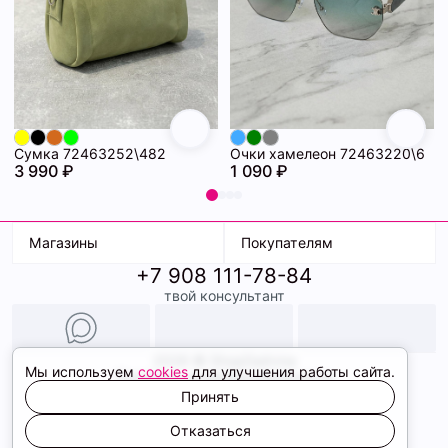
Сумка 72463252\482
Очки хамелеон 72463220\6
3 990 ₽
1 090 ₽
Магазины
Покупателям
+7 908 111-78-84
К. Маркса, 18
Доставка
твой консультант
Ленина, 15
Условия оплаты
ТК Терминал
Обмен и возврат
ТРК Континент
Подарочные карты
Образы
2026 © ShopDaAnna
Мы используем
cookies
для улучшения работы сайта.
Политика конфиденциальности
Соглашение cookie
Принять
Сайт создали
Отказаться