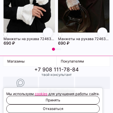
Манжеты на рукава 72463228\25
Манжеты на рукава 72463227\25
690 ₽
690 ₽
Магазины
Покупателям
+7 908 111-78-84
К. Маркса, 18
Доставка
твой консультант
Ленина, 15
Условия оплаты
ТК Терминал
Обмен и возврат
ТРК Континент
Подарочные карты
Образы
2026 © ShopDaAnna
Мы используем
cookies
для улучшения работы сайта.
Политика конфиденциальности
Соглашение cookie
Принять
Сайт создали
Отказаться