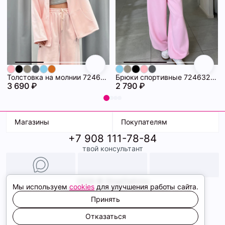
Толстовка на молнии 72463280\445
Брюки спортивные 72463279\445
3 690 ₽
2 790 ₽
Магазины
Покупателям
+7 908 111-78-84
К. Маркса, 18
Доставка
твой консультант
Ленина, 15
Условия оплаты
ТК Терминал
Обмен и возврат
ТРК Континент
Подарочные карты
Образы
2026 © ShopDaAnna
Мы используем
cookies
для улучшения работы сайта.
Политика конфиденциальности
Соглашение cookie
Принять
Сайт создали
Отказаться