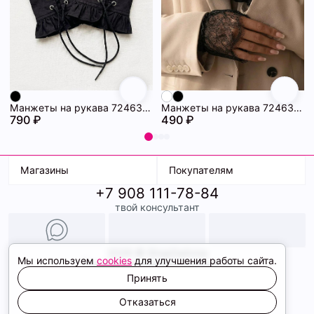
Манжеты на рукава 72463229\15
Манжеты на рукава 72463223\15
790 ₽
490 ₽
Магазины
Покупателям
+7 908 111-78-84
К. Маркса, 18
Доставка
твой консультант
Ленина, 15
Условия оплаты
ТК Терминал
Обмен и возврат
ТРК Континент
Подарочные карты
Образы
2026 © ShopDaAnna
Мы используем
cookies
для улучшения работы сайта.
Политика конфиденциальности
Соглашение cookie
Принять
Сайт создали
Отказаться